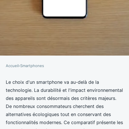
Accueil
›
Smartphones
SMARTPHONES
Comparatif smartphones : Les
Le choix d'un smartphone va au-delà de la
technologie. La durabilité et l'impact environnemental
choix les plus écologiques
des appareils sont désormais des critères majeurs.
De nombreux consommateurs cherchent des
Mathys
•
9 octobre 2024
•
5 min de lecture
alternatives écologiques tout en conservant des
fonctionnalités modernes. Ce comparatif présente les