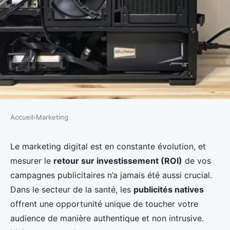
Accueil
›
Marketing
MARKETING
Quels outils de marketing digital
Le marketing digital est en constante évolution, et
mesurer le
retour sur investissement (ROI)
de vos
pour mesurer le retour sur
campagnes publicitaires n’a jamais été aussi crucial.
investissement d'une campagne
Dans le secteur de la santé, les
publicités natives
de publicité native pour un
offrent une opportunité unique de toucher votre
produit de santé?
audience de manière authentique et non intrusive.